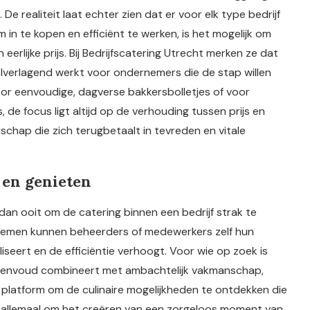
e realiteit laat echter zien dat er voor elk type bedrijf
 in te kopen en efficiënt te werken, is het mogelijk om
rlijke prijs. Bij Bedrijfscatering Utrecht merken ze dat
lverlagend werkt voor ondernemers die de stap willen
oor eenvoudige, dagverse bakkersbolletjes of voor
de focus ligt altijd op de verhouding tussen prijs en
rschap die zich terugbetaalt in tevreden en vitale
 en genieten
n ooit om de catering binnen een bedrijf strak te
temen kunnen beheerders of medewerkers zelf hun
seert en de efficiëntie verhoogt. Voor wie op zoek is
 eenvoud combineert met ambachtelijk vakmanschap,
jk platform om de culinaire mogelijkheden te ontdekken die
het allemaal om het creëren van een zorgeloos moment van