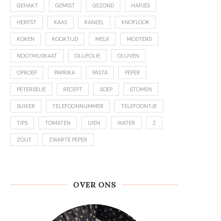
GEHAKT
GEMIST
GEZOND
HAPJES
HERFST
KAAS
KANEEL
KNOFLOOK
KOKEN
KOOKTIJD
MELK
MOSTERD
NOOTMUSKAAT
OLIJFOLIE
OLIJVEN
OPROEP
PAPRIKA
PASTA
PEPER
PETERSELIE
RECEPT
SOEP
STOMEN
SUIKER
TELEFOONNUMMER
TELEFOONTJE
TIPS
TOMATEN
UIEN
WATER
Z
ZOUT
ZWARTE PEPER
OVER ONS