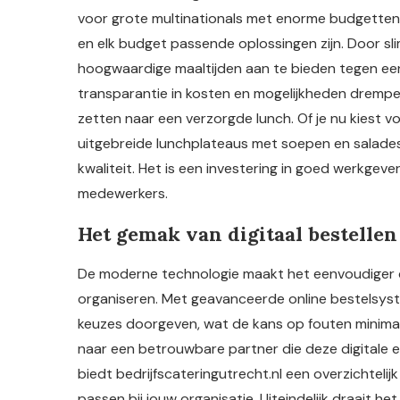
voor grote multinationals met enorme budgetten. D
en elk budget passende oplossingen zijn. Door slim
hoogwaardige maaltijden aan te bieden tegen een ee
transparantie in kosten en mogelijkheden drempe
zetten naar een verzorgde lunch. Of je nu kiest v
uitgebreide lunchplateaus met soepen en salades, 
kwaliteit. Het is een investering in goed werkgeve
medewerkers.
Het gemak van digitaal bestellen
De moderne technologie maakt het eenvoudiger da
organiseren. Met geavanceerde online bestelsys
keuzes doorgeven, wat de kans op fouten minimali
naar een betrouwbare partner die deze digitale
biedt bedrijfscateringutrecht.nl een overzichteli
passen bij jouw organisatie. Uiteindelijk draait 