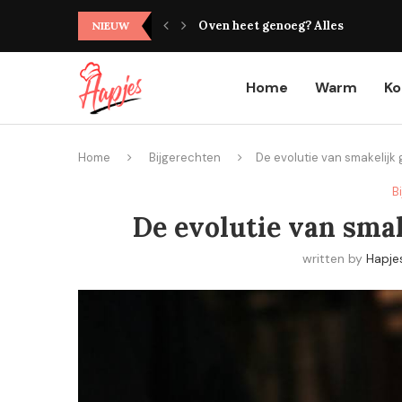
Oven heet genoeg? Alles wat je mo
NIEUW
Home
Warm
K
Home
Bijgerechten
De evolutie van smakelijk
B
De evolutie van sma
written by
Hapje