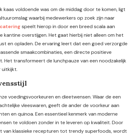
ak kaas voldoende was om de middag door te komen, ligt
cultuuromslag waarbij medewerkers op zoek zijn naar
 catering
speelt hierop in door een breed scala aan
kantine overstijgen. Het gaat hierbij niet alleen om het
ust en opladen. De ervaring leert dat een goed verzorgde
rrassende smaakcombinaties, een directe positieve
it. Het transformeert de lunchpauze van een noodzakelijk
itkijkt.
ensstijl
 onze voedingsvoorkeuren en dieetwensen. Waar de een
achtelijke vleeswaren, geeft de ander de voorkeur aan
oenten en quinoa. Een essentieel kenmerk van moderne
wensen te voldoen zonder in te leveren op kwaliteit. Door
t van klassieke recepturen tot trendy superfoods, wordt