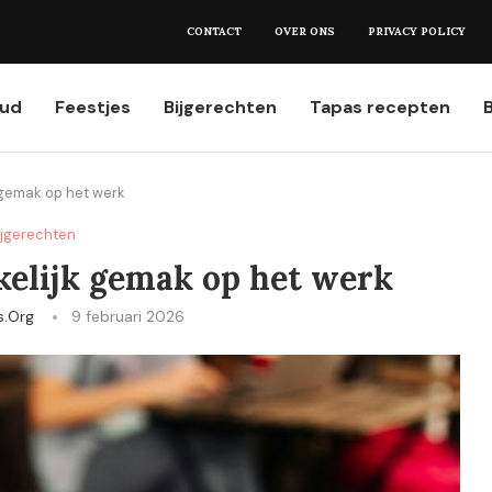
et weten...
CONTACT
OVER ONS
PRIVACY POLICY
oud
Feestjes
Bijgerechten
Tapas recepten
 gemak op het werk
ijgerechten
kelijk gemak op het werk
s.org
9 februari 2026