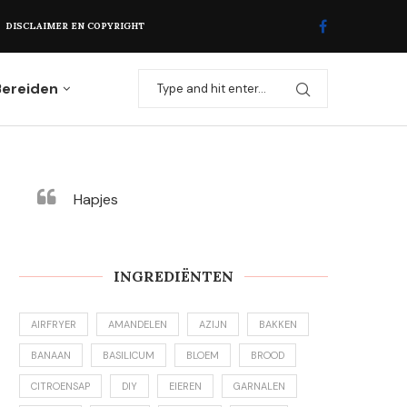
DISCLAIMER EN COPYRIGHT
Bereiden
Hapjes
INGREDIËNTEN
AIRFRYER
AMANDELEN
AZIJN
BAKKEN
BANAAN
BASILICUM
BLOEM
BROOD
CITROENSAP
DIY
EIEREN
GARNALEN