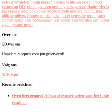
airfryer
amandelen
azijn
bakken
banaan
basilicum
bloem
brood
citroensap
DIY
eieren
garnalen
gehakt
gemist
gezond
Hapjes
Herfst
kaas
kaneel
knoflook
koken
kooktijd
melk
mosterd
nootmuskaat
olijfolie
olijven
Oproep
paprika
pasta
peper
peterselie
recept
soep
stomen
suiker
Telefoonnummer
Telefoontje
Tips
tomaten
uien
water
z
zout
zwarte peper
Over ons
Hapklare recepten voor jou geserveerd!
Volg ons
4.7K
Fans
Recente berichten
Oven heet genoeg? Alles wat je moet weten voor het beste
resultaat