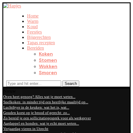
Home
Warm
Koud
Feestjes
Bijgerechten
Tapas recepten
Bereiden
Koken
Stomen
Wokken
Smoren
Search
Nieuw
Oven heet genoeg? Alles wat je moet weten...
Snelkoken: in minder tijd een heerlijke maaltijd op...
Luchtfryer in de keuken: wat het is, wat...
Gouden korst op je brood of gerecht: zo...
Zo bereid je een sollicitatiegesprek voor als werkgever
Aardappel en honden: wat je echt moet weten...
Verjaardag vieren in Utrecht