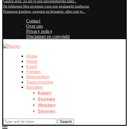
Gasten eten: zo zet je een onvergetelijke tafel...
De lekkerste bbq recepten voor een geslaagde barbecue
Pompoen kweken, oogsten en bewaren: alles wat je...
Contact
Over ons
Privacy policy
Disclaimer en copyright
Home
Warm
Koud
Feestjes
Bijgerechten
Tapas recepten
Bereiden
Koken
Stomen
Wokken
Smoren
Search