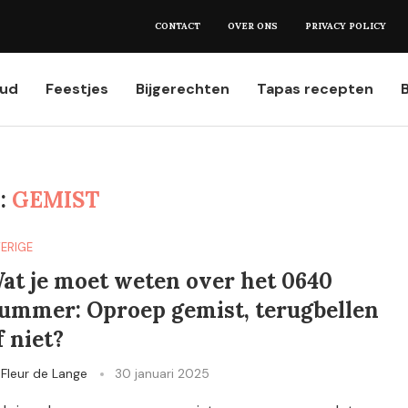
et weten...
CONTACT
OVER ONS
PRIVACY POLICY
oud
Feestjes
Bijgerechten
Tapas recepten
:
GEMIST
ERIGE
at je moet weten over het 0640
ummer: Oproep gemist, terugbellen
f niet?
y
Fleur de Lange
30 januari 2025