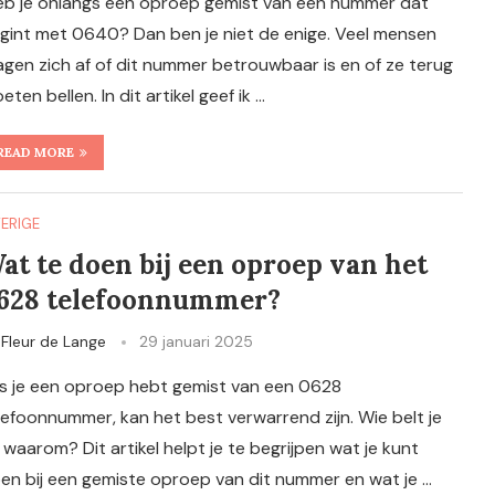
b je onlangs een oproep gemist van een nummer dat
gint met 0640? Dan ben je niet de enige. Veel mensen
agen zich af of dit nummer betrouwbaar is en of ze terug
eten bellen. In dit artikel geef ik …
READ MORE
ERIGE
at te doen bij een oproep van het
628 telefoonnummer?
y
Fleur de Lange
29 januari 2025
s je een oproep hebt gemist van een 0628
lefoonnummer, kan het best verwarrend zijn. Wie belt je
 waarom? Dit artikel helpt je te begrijpen wat je kunt
en bij een gemiste oproep van dit nummer en wat je …