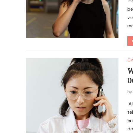
He
be
vr
mo
OV
W
0
b
Al
te
en
do