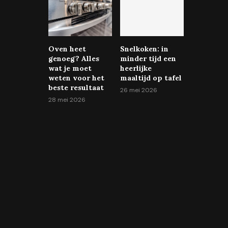
Oven heet
Snelkoken: in
genoeg? Alles
minder tijd een
wat je moet
heerlijke
weten voor het
maaltijd op tafel
beste resultaat
26 mei 2026
28 mei 2026