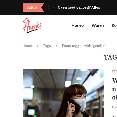
Oven heet genoeg? Alles wat je mo
NIEUW
Home
Warm
K
Home
Tags
Posts tagged with "gemist"
TAG
OV
W
n
o
b