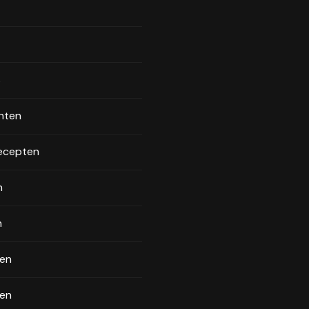
s
chten
ecepten
n
n
en
en