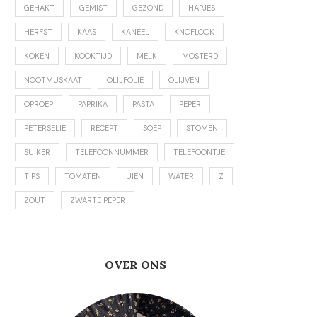
GEHAKT
GEMIST
GEZOND
HAPJES
HERFST
KAAS
KANEEL
KNOFLOOK
KOKEN
KOOKTIJD
MELK
MOSTERD
NOOTMUSKAAT
OLIJFOLIE
OLIJVEN
OPROEP
PAPRIKA
PASTA
PEPER
PETERSELIE
RECEPT
SOEP
STOMEN
SUIKER
TELEFOONNUMMER
TELEFOONTJE
TIPS
TOMATEN
UIEN
WATER
Z
ZOUT
ZWARTE PEPER
OVER ONS