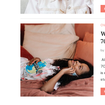
OV
W
7
b
Al
70
is 
st