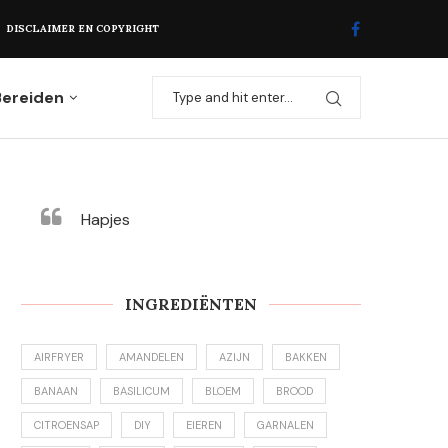
DISCLAIMER EN COPYRIGHT
Bereiden
Hapjes
INGREDIËNTEN
AIRFRYER
AMANDELEN
AZIJN
BAKKEN
BANAAN
BASILICUM
BLOEM
BROOD
CITROENSAP
DIY
EIEREN
GARNALEN