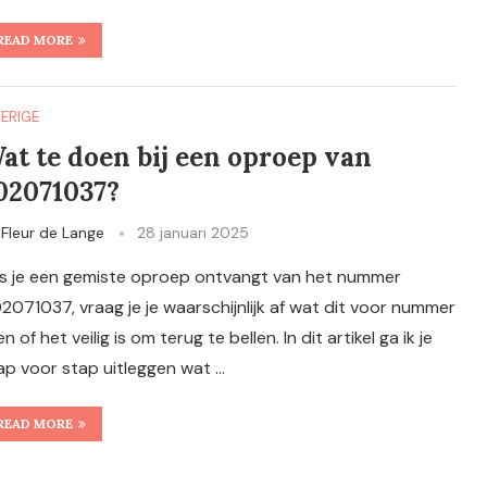
READ MORE
ERIGE
at te doen bij een oproep van
02071037?
y
Fleur de Lange
28 januari 2025
s je een gemiste oproep ontvangt van het nummer
2071037, vraag je je waarschijnlijk af wat dit voor nummer
en of het veilig is om terug te bellen. In dit artikel ga ik je
ap voor stap uitleggen wat …
READ MORE