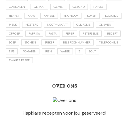
GARNALEN
GEHAKT
GEMIST
GEZOND
HAPJES
HERFST
KAAS
KANEEL
KNOFLOOK
KOKEN
KOOKTIJD
MELK
MOSTERD
NOOTMUSKAAT
OLIJFOLIE
OLIJVEN
OPROEP
PAPRIKA
PASTA
PEPER
PETERSELIE
RECEPT
SOEP
STOMEN
SUIKER
TELEFOONNUMMER
TELEFOONTJE
TIPS
TOMATEN
UIEN
WATER
Z
ZOUT
ZWARTE PEPER
OVER ONS
Hapklare recepten voor jou geserveerd!