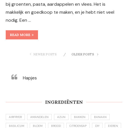
bij groenten, pasta, aardappelen en vlees. Het is
makkelijk en goedkoop te maken, en je hebt niet veel
nodig. Een …
READ MORE
NEWER POSTS
OLDER POSTS
Hapjes
INGREDIËNTEN
AIRFRYER
AMANDELEN
AZIJN
BAKKEN
BANAAN
BASILICUM
BLOEM
BROOD
CITROENSAP
DIY
EIEREN