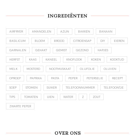
INGREDIËNTEN
AIRFRYER
AMANDELEN
AZIJN
BAKKEN
BANAAN
BASILICUM
BLOEM
BROOD
CITROENSAP
DIY
EIEREN
GARNALEN
GEHAKT
GEMIST
GEZOND
HAPJES
HERFST
KAAS
KANEEL
KNOFLOOK
KOKEN
KOOKTIJD
MELK
MOSTERD
NOOTMUSKAAT
OLIJFOLIE
OLIJVEN
OPROEP
PAPRIKA
PASTA
PEPER
PETERSELIE
RECEPT
SOEP
STOMEN
SUIKER
TELEFOONNUMMER
TELEFOONTJE
TIPS
TOMATEN
UIEN
WATER
Z
ZOUT
ZWARTE PEPER
OVER ONS