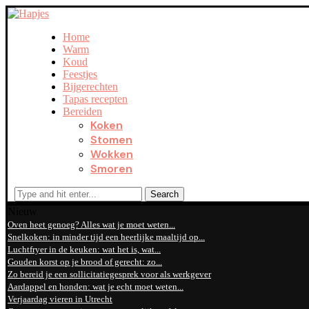
Home
Warm
Koud
Feestjes
Bijgerechten
Tapas recepten
Bereiden
Koken
Stomen
Wokken
Smoren
Search
Nieuw
Oven heet genoeg? Alles wat je moet weten...
Snelkoken: in minder tijd een heerlijke maaltijd op...
Luchtfryer in de keuken: wat het is, wat...
Gouden korst op je brood of gerecht: zo...
Zo bereid je een sollicitatiegesprek voor als werkgever
Aardappel en honden: wat je echt moet weten...
Verjaardag vieren in Utrecht