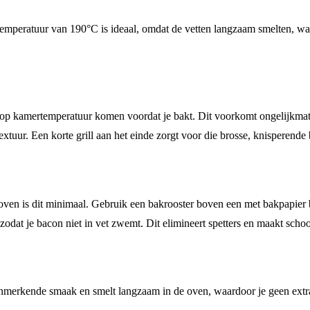
 temperatuur van 190°C is ideaal, omdat de vetten langzaam smelten, wa
n op kamertemperatuur komen voordat je bakt. Dit voorkomt ongelijkmati
xtuur. Een korte grill aan het einde zorgt voor die brosse, knisperende
ven is dit minimaal. Gebruik een bakrooster boven een met bakpapier b
t, zodat je bacon niet in vet zwemt. Dit elimineert spetters en maakt sc
kenmerkende smaak en smelt langzaam in de oven, waardoor je geen extr