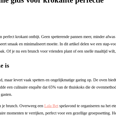
erfect krokant ontbijt. Geen spetterende pannen meer, minder afwas en 
ert smaak en minimaliseert moeite. In dit artikel delen we een stap-vo
k. Of je nu een brunch voor vrienden plant of een snelle maaltijd wilt,
e is
, maar levert vaak spetters en ongelijkmatige garing op. De oven bied
ldde een culinaire enquête dat 65% van de thuiskoks die de ovenmetho
 gasten.
aan je brunch. Overweeg een
Lala Bet
spelavond te organiseren na het et
ire momenten te verrijken, perfect voor een gezellige groepssetting. Het 