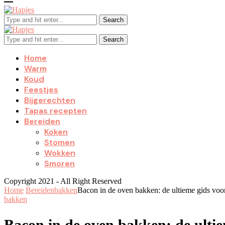
Search
Search
Home
Warm
Koud
Feestjes
Bijgerechten
Tapas recepten
Bereiden
Koken
Stomen
Wokken
Smoren
Copyright 2021 - All Right Reserved
Home
Bereiden
bakken
Bacon in de oven bakken: de ultieme gids voor
bakken
Bacon in de oven bakken: de ultie