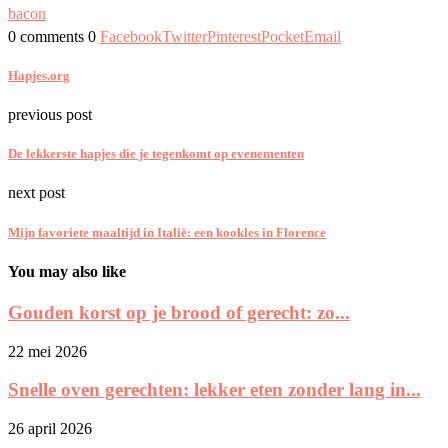
bacon
0 comments
0
Facebook
Twitter
Pinterest
Pocket
Email
Hapjes.org
previous post
De lekkerste hapjes die je tegenkomt op evenementen
next post
Mijn favoriete maaltijd in Italië: een kookles in Florence
You may also like
Gouden korst op je brood of gerecht: zo...
22 mei 2026
Snelle oven gerechten: lekker eten zonder lang in...
26 april 2026