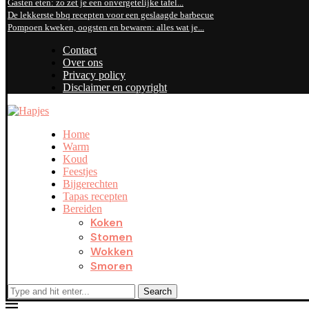
Gasten eten: zo zet je een onvergetelijke tafel...
De lekkerste bbq recepten voor een geslaagde barbecue
Pompoen kweken, oogsten en bewaren: alles wat je...
Contact
Over ons
Privacy policy
Disclaimer en copyright
Home
Warm
Koud
Feestjes
Bijgerechten
Tapas recepten
Bereiden
Koken
Stomen
Wokken
Smoren
Search