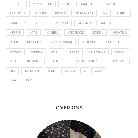
AIRFRYER
AMANDELEN
AZIJN
BAKKEN
BANAAN
BASILICUM
BLOEM
BROOD
CITROENSAP
DIY
EIEREN
GARNALEN
GEHAKT
GEMIST
GEZOND
HAPJES
HERFST
KAAS
KANEEL
KNOFLOOK
KOKEN
KOOKTIJD
MELK
MOSTERD
NOOTMUSKAAT
OLIJFOLIE
OLIJVEN
OPROEP
PAPRIKA
PASTA
PEPER
PETERSELIE
RECEPT
SOEP
STOMEN
SUIKER
TELEFOONNUMMER
TELEFOONTJE
TIPS
TOMATEN
UIEN
WATER
Z
ZOUT
ZWARTE PEPER
OVER ONS