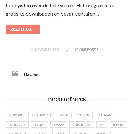
hobbyisten over de hele wereld. Het programma is
gratis te downloaden en bevat tientallen …
READ MORE
NEWER POSTS
OLDER POSTS
Hapjes
INGREDIËNTEN
AIRFRYER
AMANDELEN
AZIJN
BAKKEN
BANAAN
BASILICUM
BLOEM
BROOD
CITROENSAP
DIY
EIEREN
GARNALEN
GEHAKT
GEMIST
GEZOND
HAPJES