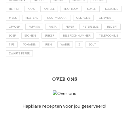
HERFST
KAAS
KANEEL
KNOFLOOK
KOKEN
KOOKTIJD
MELK
MOSTERD
NOOTMUSKAAT
OLIJFOLIE
OLIJVEN
OPROEP
PAPRIKA
PASTA
PEPER
PETERSELIE
RECEPT
SOEP
STOMEN
SUIKER
TELEFOONNUMMER
TELEFOONTJE
TIPS
TOMATEN
UIEN
WATER
Z
ZOUT
ZWARTE PEPER
OVER ONS
Hapklare recepten voor jou geserveerd!