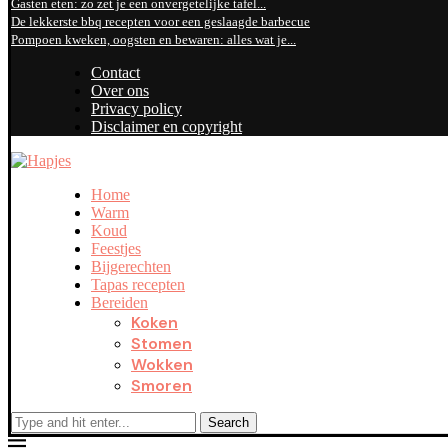
Gasten eten: zo zet je een onvergetelijke tafel...
De lekkerste bbq recepten voor een geslaagde barbecue
Pompoen kweken, oogsten en bewaren: alles wat je...
Contact
Over ons
Privacy policy
Disclaimer en copyright
Home
Warm
Koud
Feestjes
Bijgerechten
Tapas recepten
Bereiden
Koken
Stomen
Wokken
Smoren
Search