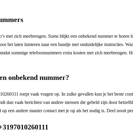
 nummers
 met zich meebrengen. Soms blijkt een onbekend nummer te horen bij b
or het laten luisteren naar een bandje met onduidelijke instructies. Wann
k, omdat sommige telefoonnummers extra kosten met zich meebrengen. Het
r een onbekend nummer?
60111 roept vaak vragen op. In zulke gevallen kun je het beste contro
dt dan vaak berichten van andere mensen die gebeld zijn door hetzelfd
 op een andere manier contact met je op als het nodig is. Deel nooit per
 +3197010260111