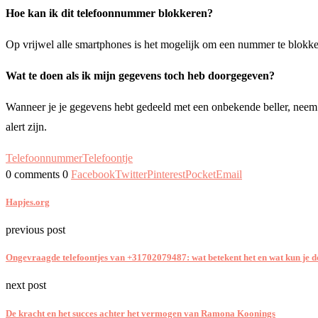
Hoe kan ik dit telefoonnummer blokkeren?
Op vrijwel alle smartphones is het mogelijk om een nummer te blokke
Wat te doen als ik mijn gegevens toch heb doorgegeven?
Wanneer je je gegevens hebt gedeeld met een onbekende beller, neem 
alert zijn.
Telefoonnummer
Telefoontje
0 comments
0
Facebook
Twitter
Pinterest
Pocket
Email
Hapjes.org
previous post
Ongevraagde telefoontjes van +31702079487: wat betekent het en wat kun je 
next post
De kracht en het succes achter het vermogen van Ramona Koonings