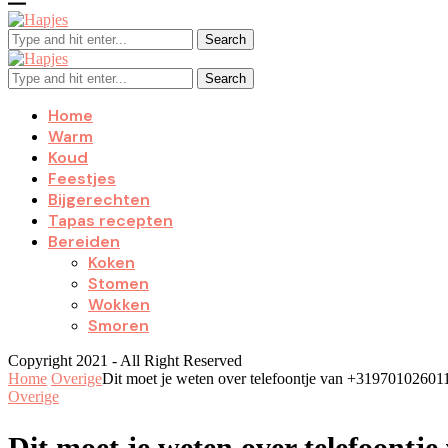
Search
Search
Home
Warm
Koud
Feestjes
Bijgerechten
Tapas recepten
Bereiden
Koken
Stomen
Wokken
Smoren
Copyright 2021 - All Right Reserved
Home
Overige
Dit moet je weten over telefoontje van +31970102601
Overige
Dit moet je weten over telefoontj