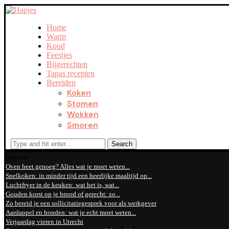
Home
Warm
Koud
Feestjes
Bijgerechten
Tapas recepten
Bereiden
Koken
Stomen
Wokken
Smoren
Search
Nieuw
Oven heet genoeg? Alles wat je moet weten...
Snelkoken: in minder tijd een heerlijke maaltijd op...
Luchtfryer in de keuken: wat het is, wat...
Gouden korst op je brood of gerecht: zo...
Zo bereid je een sollicitatiegesprek voor als werkgever
Aardappel en honden: wat je echt moet weten...
Verjaardag vieren in Utrecht