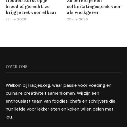
Gouden korst op je
Zo bereid je een
brood of gerecht: zo
sollicitatiegesprek voor
krijg je het voor elkaar
als werkgever
22 mei 2026
20 mei 2026
OVER ONS
Welkom bij Hapjes.org, waar passie voor voeding en
culinaire creativiteit samenkomen. Wij zijn een
enthousiast team van foodies, chefs en schrijvers die
hun liefde voor lekker eten en koken willen delen met
jou.