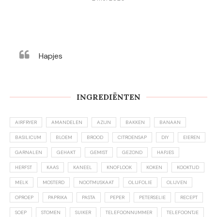
Hapjes
INGREDIËNTEN
AIRFRYER
AMANDELEN
AZIJN
BAKKEN
BANAAN
BASILICUM
BLOEM
BROOD
CITROENSAP
DIY
EIEREN
GARNALEN
GEHAKT
GEMIST
GEZOND
HAPJES
HERFST
KAAS
KANEEL
KNOFLOOK
KOKEN
KOOKTIJD
MELK
MOSTERD
NOOTMUSKAAT
OLIJFOLIE
OLIJVEN
OPROEP
PAPRIKA
PASTA
PEPER
PETERSELIE
RECEPT
SOEP
STOMEN
SUIKER
TELEFOONNUMMER
TELEFOONTJE