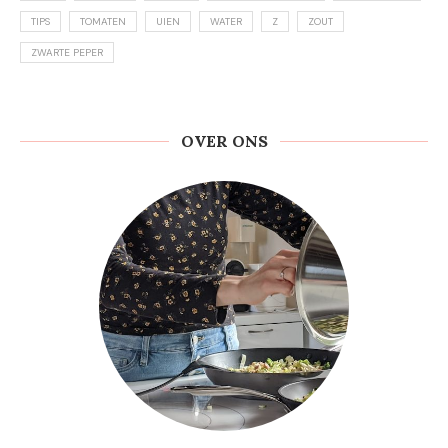
TIPS
TOMATEN
UIEN
WATER
Z
ZOUT
ZWARTE PEPER
OVER ONS