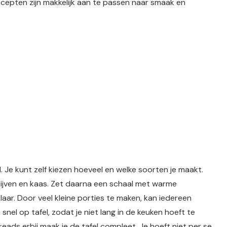
ecepten zijn makkelijk aan te passen naar smaak en
. Je kunt zelf kiezen hoeveel en welke soorten je maakt.
lijven en kaas. Zet daarna een schaal met warme
laar. Door veel kleine porties te maken, kan iedereen
el op tafel, zodat je niet lang in de keuken hoeft te
eads erbij maak je de tafel compleet. Je hoeft niet per se