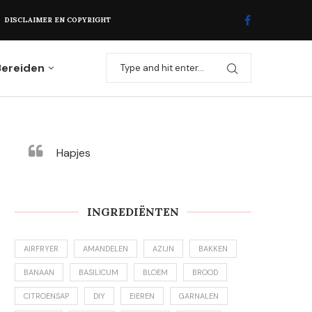
DISCLAIMER EN COPYRIGHT
Bereiden
Hapjes
INGREDIËNTEN
AIRFRYER
AMANDELEN
AZIJN
BAKKEN
BANAAN
BASILICUM
BLOEM
BROOD
CITROENSAP
DIY
EIEREN
GARNALEN