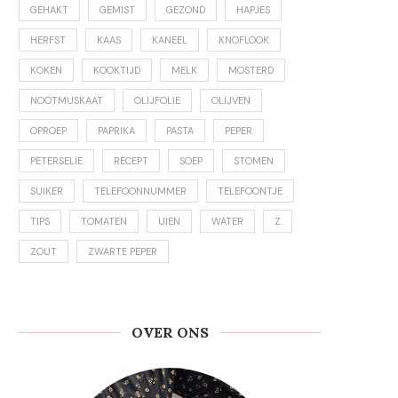
GEHAKT
GEMIST
GEZOND
HAPJES
HERFST
KAAS
KANEEL
KNOFLOOK
KOKEN
KOOKTIJD
MELK
MOSTERD
NOOTMUSKAAT
OLIJFOLIE
OLIJVEN
OPROEP
PAPRIKA
PASTA
PEPER
PETERSELIE
RECEPT
SOEP
STOMEN
SUIKER
TELEFOONNUMMER
TELEFOONTJE
TIPS
TOMATEN
UIEN
WATER
Z
ZOUT
ZWARTE PEPER
OVER ONS