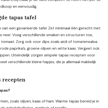
oedkoop en eenvoudig.
de tapas tafel
n van een gevarieerde tafel. Zet minimaal één gerecht met
es neer. Voeg verschillende smaken en structuren toe,
tomaat. Zorg ook voor dips zoals aioli of tomatensalsa.
ode paprika’s, groene olijven en witte kaas. Vergeet ook
ippen. Uiteindelijk zorgen simpele tapas recepten voor
eel verschillende kleine hapjes, die je allemaal makkelijk
s recepten
tapas?
rmen, zoals olijven, kaas of ham. Warme tapas bereid je in
ls gehaktballetjes, gamba’s of tortilla.