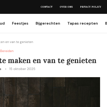
et weten...
CONTACT
OVER ONS
PRIVACY POLICY
oud
Feestjes
Bijgerechten
Tapas recepten
ken en van te genieten
Bereiden
te maken en van te genieten
a
15 oktober 2025