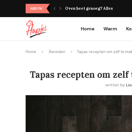
Oven heet genoeg? Alles wat je mo
NIEUW
Home
Warm
K
Home
Bereiden
Tapas recepten om zelf te ma
Tapas recepten om zelf 
written by
Lis