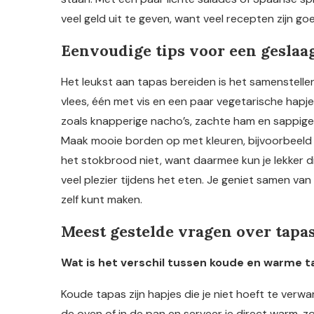
veel geld uit te geven, want veel recepten zijn g
Eenvoudige tips voor een geslaag
Het leukst aan tapas bereiden is het samenstelle
vlees, één met vis en een paar vegetarische hapj
zoals knapperige nacho’s, zachte ham en sappige 
Maak mooie borden op met kleuren, bijvoorbeeld r
het stokbrood niet, want daarmee kun je lekker d
veel plezier tijdens het eten. Je geniet samen van v
zelf kunt maken.
Meest gestelde vragen over tapa
Wat is het verschil tussen koude en warme 
Koude tapas zijn hapjes die je niet hoeft te verwa
de oven of in de pan en serveer je direct warm, zoa