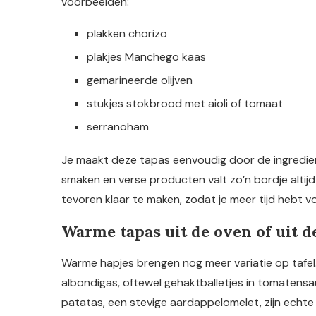
voorbeelden:
plakken chorizo
plakjes Manchego kaas
gemarineerde olijven
stukjes stokbrood met aioli of tomaat
serranoham
Je maakt deze tapas eenvoudig door de ingrediën
smaken en verse producten valt zo’n bordje altij
tevoren klaar te maken, zodat je meer tijd hebt vo
Warme tapas uit de oven of uit d
Warme hapjes brengen nog meer variatie op tafel
albondigas, oftewel gehaktballetjes in tomatensaus
patatas, een stevige aardappelomelet, zijn echt