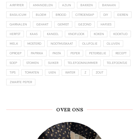
AIRFRYER
AMANDELEN
AZIJN
BAKKEN
BANAAN
BASILICUM
BLOEM
BROOD
CITROENSAP
DIY
EIEREN
GARNALEN
GEHAKT
GEMIST
GEZOND
HAPJES
HERFST
KAAS
KANEEL
KNOFLOOK
KOKEN
KOOKTIJD
MELK
MOSTERD
NOOTMUSKAAT
OLIJFOLIE
OLIJVEN
OPROEP
PAPRIKA
PASTA
PEPER
PETERSELIE
RECEPT
SOEP
STOMEN
SUIKER
TELEFOONNUMMER
TELEFOONTJE
TIPS
TOMATEN
UIEN
WATER
Z
ZOUT
ZWARTE PEPER
OVER ONS