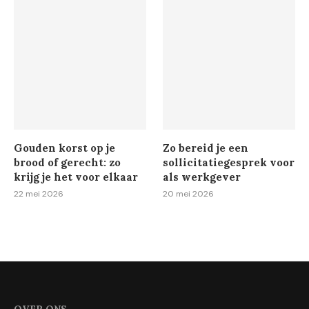
Gouden korst op je
Zo bereid je een
brood of gerecht: zo
sollicitatiegesprek voor
krijg je het voor elkaar
als werkgever
22 mei 2026
20 mei 2026
OVER ONS