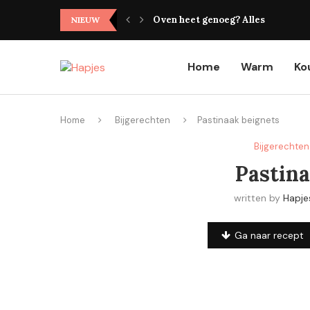
Oven heet genoeg? Alles wat je mo
NIEUW
Home
Warm
Ko
Home
Bijgerechten
Pastinaak beignets
Bijgerechten
Pastina
written by
Hapje
Ga naar recept