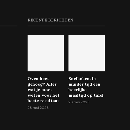
RECENTE BERICHTEN
Oven heet
Snelkoken: in
genoeg? Alles
minder tijd een
wat je moet
heerlijke
weten voor het
maaltijd op tafel
beste resultaat
26 mei 2026
28 mei 2026