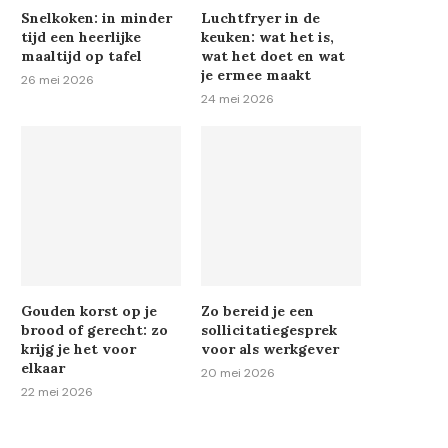
Snelkoken: in minder
Luchtfryer in de
tijd een heerlijke
keuken: wat het is,
maaltijd op tafel
wat het doet en wat
je ermee maakt
26 mei 2026
24 mei 2026
Gouden korst op je
Zo bereid je een
brood of gerecht: zo
sollicitatiegesprek
krijg je het voor
voor als werkgever
elkaar
20 mei 2026
22 mei 2026