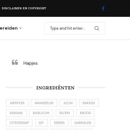
DISCLAIMER EN COPYRIGHT
ereiden
Hapjes
INGREDIËNTEN
AIRFRYER
AMANDELEN
AZIJN
BAKKEN
BANAAN
BASILICUM
BLOEM
BROOD
CITROENSAP
DIY
EIEREN
GARNALEN