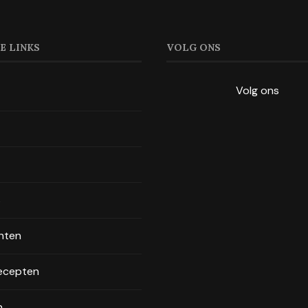
E LINKS
VOLG ONS
Volg ons
s
chten
ecepten
n