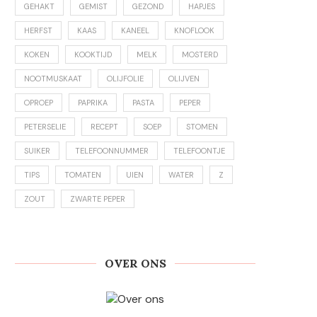
GEHAKT
GEMIST
GEZOND
HAPJES
HERFST
KAAS
KANEEL
KNOFLOOK
KOKEN
KOOKTIJD
MELK
MOSTERD
NOOTMUSKAAT
OLIJFOLIE
OLIJVEN
OPROEP
PAPRIKA
PASTA
PEPER
PETERSELIE
RECEPT
SOEP
STOMEN
SUIKER
TELEFOONNUMMER
TELEFOONTJE
TIPS
TOMATEN
UIEN
WATER
Z
ZOUT
ZWARTE PEPER
OVER ONS