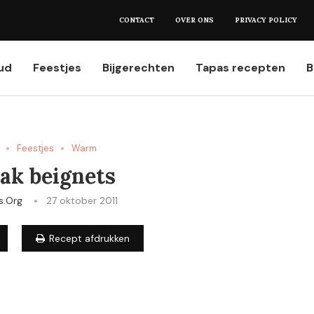
et weten...
CONTACT
OVER ONS
PRIVACY POLICY
ud
Feestjes
Bijgerechten
Tapas recepten
B
Feestjes
Warm
ak beignets
s.org
27 oktober 2011
Recept afdrukken