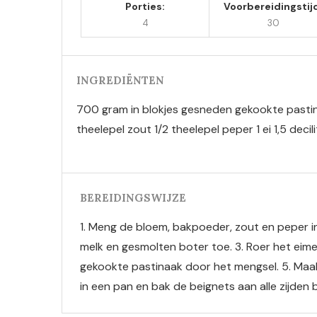
Porties:
Voorbereidingstij
4
30
INGREDIËNTEN
700 gram in blokjes gesneden gekookte pastin
theelepel zout 1/2 theelepel peper 1 ei 1,5 decil
BEREIDINGSWIJZE
1. Meng de bloem, bakpoeder, zout en peper in
melk en gesmolten boter toe. 3. Roer het eime
gekookte pastinaak door het mengsel.
5. Maak
in een pan en bak de beignets aan alle zijden b