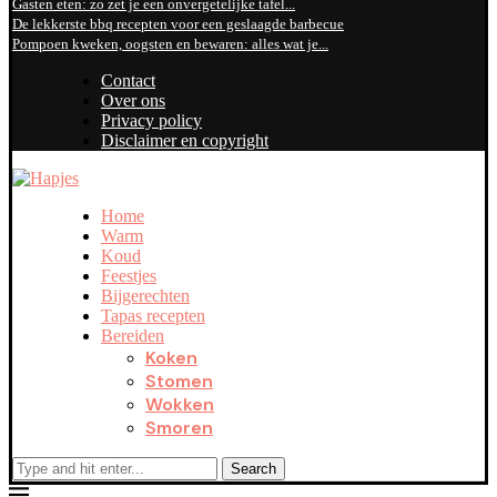
Gasten eten: zo zet je een onvergetelijke tafel...
De lekkerste bbq recepten voor een geslaagde barbecue
Pompoen kweken, oogsten en bewaren: alles wat je...
Contact
Over ons
Privacy policy
Disclaimer en copyright
Home
Warm
Koud
Feestjes
Bijgerechten
Tapas recepten
Bereiden
Koken
Stomen
Wokken
Smoren
Search