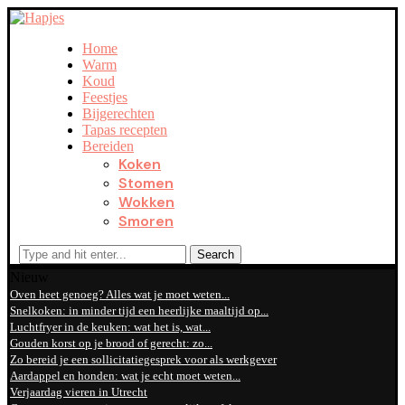
Home
Warm
Koud
Feestjes
Bijgerechten
Tapas recepten
Bereiden
Koken
Stomen
Wokken
Smoren
Search
Nieuw
Oven heet genoeg? Alles wat je moet weten...
Snelkoken: in minder tijd een heerlijke maaltijd op...
Luchtfryer in de keuken: wat het is, wat...
Gouden korst op je brood of gerecht: zo...
Zo bereid je een sollicitatiegesprek voor als werkgever
Aardappel en honden: wat je echt moet weten...
Verjaardag vieren in Utrecht