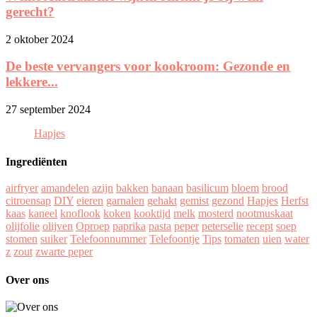
gerecht?
2 oktober 2024
De beste vervangers voor kookroom: Gezonde en
lekkere...
27 september 2024
Hapjes
Ingrediënten
airfryer
amandelen
azijn
bakken
banaan
basilicum
bloem
brood
citroensap
DIY
eieren
garnalen
gehakt
gemist
gezond
Hapjes
Herfst
kaas
kaneel
knoflook
koken
kooktijd
melk
mosterd
nootmuskaat
olijfolie
olijven
Oproep
paprika
pasta
peper
peterselie
recept
soep
stomen
suiker
Telefoonnummer
Telefoontje
Tips
tomaten
uien
water
z
zout
zwarte peper
Over ons