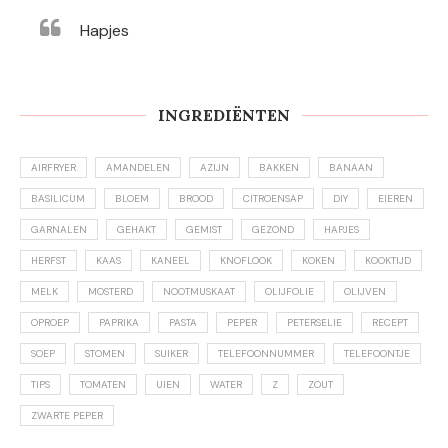
Hapjes
INGREDIËNTEN
AIRFRYER
AMANDELEN
AZIJN
BAKKEN
BANAAN
BASILICUM
BLOEM
BROOD
CITROENSAP
DIY
EIEREN
GARNALEN
GEHAKT
GEMIST
GEZOND
HAPJES
HERFST
KAAS
KANEEL
KNOFLOOK
KOKEN
KOOKTIJD
MELK
MOSTERD
NOOTMUSKAAT
OLIJFOLIE
OLIJVEN
OPROEP
PAPRIKA
PASTA
PEPER
PETERSELIE
RECEPT
SOEP
STOMEN
SUIKER
TELEFOONNUMMER
TELEFOONTJE
TIPS
TOMATEN
UIEN
WATER
Z
ZOUT
ZWARTE PEPER