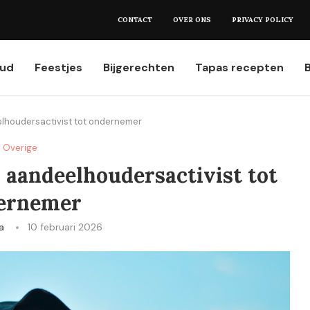
et weten...
CONTACT
OVER ONS
PRIVACY POLICY
oud
Feestjes
Bijgerechten
Tapas recepten
elhoudersactivist tot ondernemer
Overige
n aandeelhoudersactivist tot
ernemer
a
10 februari 2026