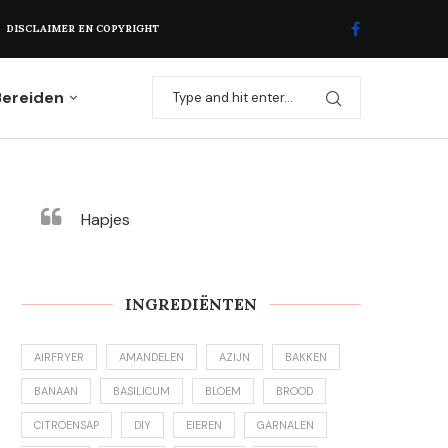
DISCLAIMER EN COPYRIGHT
Bereiden
Hapjes
INGREDIËNTEN
AIRFRYER
AMANDELEN
AZIJN
BAKKEN
BANAAN
BASILICUM
BLOEM
BROOD
CITROENSAP
DIY
EIEREN
GARNALEN