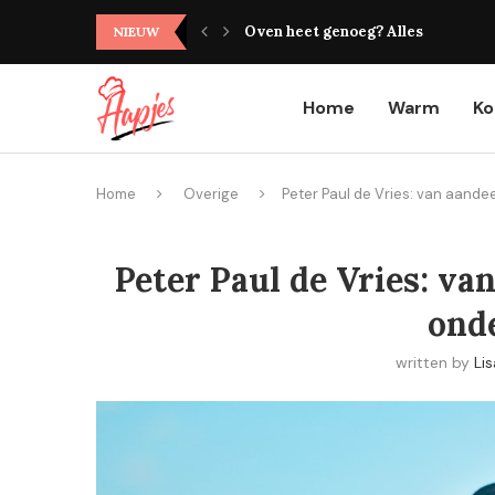
Oven heet genoeg? Alles wat je mo
NIEUW
Home
Warm
K
Home
Overige
Peter Paul de Vries: van aande
Peter Paul de Vries: va
ond
written by
Lis