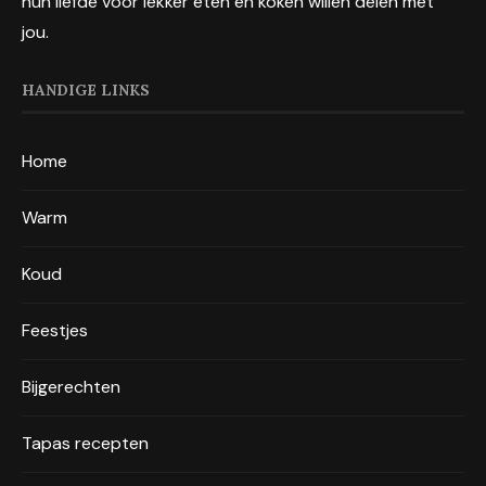
hun liefde voor lekker eten en koken willen delen met
jou.
HANDIGE LINKS
Home
Warm
Koud
Feestjes
Bijgerechten
Tapas recepten