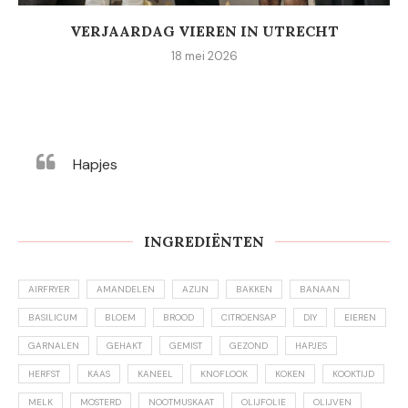
VERJAARDAG VIEREN IN UTRECHT
18 mei 2026
Hapjes
INGREDIËNTEN
AIRFRYER
AMANDELEN
AZIJN
BAKKEN
BANAAN
BASILICUM
BLOEM
BROOD
CITROENSAP
DIY
EIEREN
GARNALEN
GEHAKT
GEMIST
GEZOND
HAPJES
HERFST
KAAS
KANEEL
KNOFLOOK
KOKEN
KOOKTIJD
MELK
MOSTERD
NOOTMUSKAAT
OLIJFOLIE
OLIJVEN