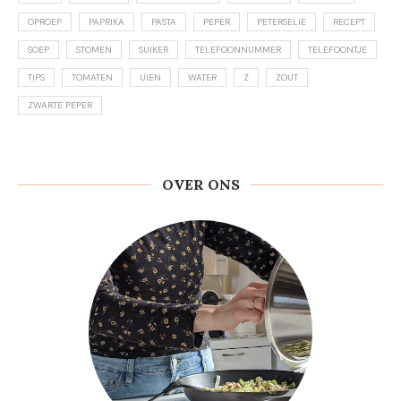
OPROEP
PAPRIKA
PASTA
PEPER
PETERSELIE
RECEPT
SOEP
STOMEN
SUIKER
TELEFOONNUMMER
TELEFOONTJE
TIPS
TOMATEN
UIEN
WATER
Z
ZOUT
ZWARTE PEPER
OVER ONS