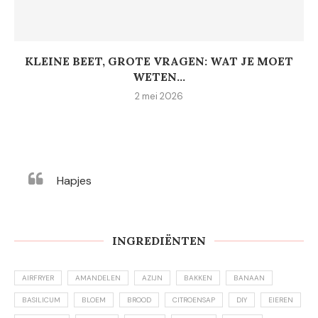
KLEINE BEET, GROTE VRAGEN: WAT JE MOET
WETEN...
2 mei 2026
Hapjes
INGREDIËNTEN
AIRFRYER
AMANDELEN
AZIJN
BAKKEN
BANAAN
BASILICUM
BLOEM
BROOD
CITROENSAP
DIY
EIEREN