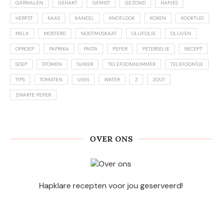
GARNALEN
GEHAKT
GEMIST
GEZOND
HAPJES
HERFST
KAAS
KANEEL
KNOFLOOK
KOKEN
KOOKTIJD
MELK
MOSTERD
NOOTMUSKAAT
OLIJFOLIE
OLIJVEN
OPROEP
PAPRIKA
PASTA
PEPER
PETERSELIE
RECEPT
SOEP
STOMEN
SUIKER
TELEFOONNUMMER
TELEFOONTJE
TIPS
TOMATEN
UIEN
WATER
Z
ZOUT
ZWARTE PEPER
OVER ONS
Hapklare recepten voor jou geserveerd!