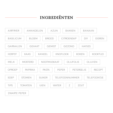
INGREDIËNTEN
AIRFRYER
AMANDELEN
AZIJN
BAKKEN
BANAAN
BASILICUM
BLOEM
BROOD
CITROENSAP
DIY
EIEREN
GARNALEN
GEHAKT
GEMIST
GEZOND
HAPJES
HERFST
KAAS
KANEEL
KNOFLOOK
KOKEN
KOOKTIJD
MELK
MOSTERD
NOOTMUSKAAT
OLIJFOLIE
OLIJVEN
OPROEP
PAPRIKA
PASTA
PEPER
PETERSELIE
RECEPT
SOEP
STOMEN
SUIKER
TELEFOONNUMMER
TELEFOONTJE
TIPS
TOMATEN
UIEN
WATER
Z
ZOUT
ZWARTE PEPER